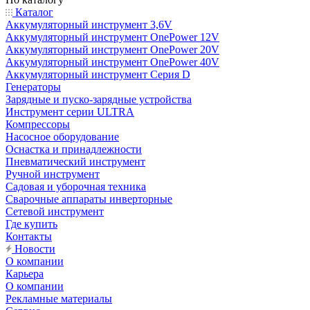
Каталог
Аккумуляторный инструмент 3,6V
Аккумуляторный инструмент OnePower 12V
Аккумуляторный инструмент OnePower 20V
Аккумуляторный инструмент OnePower 40V
Аккумуляторный инструмент Серия D
Генераторы
Зарядные и пуско-зарядные устройства
Инструмент серии ULTRA
Компрессоры
Насосное оборудование
Оснастка и принадлежности
Пневматический инструмент
Ручной инструмент
Садовая и уборочная техника
Сварочные аппараты инверторные
Сетевой инструмент
Где купить
Контакты
Новости
О компании
Карьера
О компании
Рекламные материалы