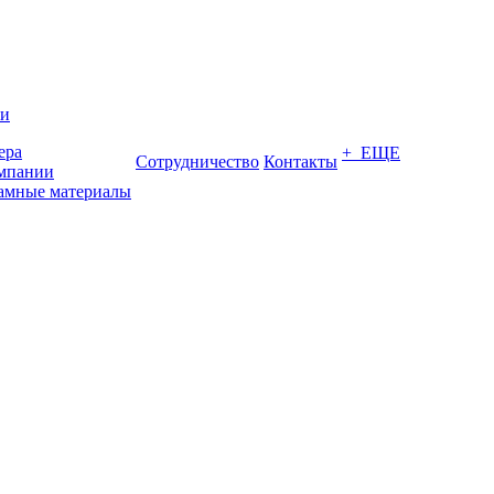
ии
ера
+ ЕЩЕ
Сотрудничество
Контакты
мпании
амные материалы