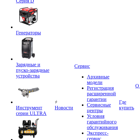
Серия D
Генераторы
Зарядные и
Сервис
пуско-зарядные
устройства
Архивные
модели
О
Регистрация
расширенной
гарантии
Где
Сервисные
Инструмент
Новости
купить
центры
серии ULTRA
Условия
гарантийного
обслуживания
Экспресс-
сервис