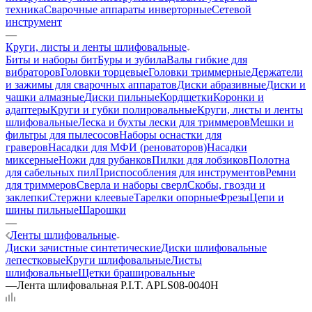
техника
Сварочные аппараты инверторные
Сетевой
инструмент
—
Круги, листы и ленты шлифовальные
Биты и наборы бит
Буры и зубила
Валы гибкие для
вибраторов
Головки торцевые
Головки триммерные
Держатели
и зажимы для сварочных аппаратов
Диски абразивные
Диски и
чашки алмазные
Диски пильные
Кордщетки
Коронки и
адаптеры
Круги и губки полировальные
Круги, листы и ленты
шлифовальные
Леска и бухты лески для триммеров
Мешки и
фильтры для пылесосов
Наборы оснастки для
граверов
Насадки для МФИ (реноваторов)
Насадки
миксерные
Ножи для рубанков
Пилки для лобзиков
Полотна
для сабельных пил
Приспособления для инструментов
Ремни
для триммеров
Сверла и наборы сверл
Скобы, гвозди и
заклепки
Стержни клеевые
Тарелки опорные
Фрезы
Цепи и
шины пильные
Шарошки
—
Ленты шлифовальные
Диски зачистные синтетические
Диски шлифовальные
лепестковые
Круги шлифовальные
Листы
шлифовальные
Щетки брашировальные
—
Лента шлифовальная P.I.T. APLS08-0040H