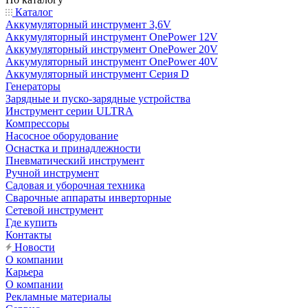
Каталог
Аккумуляторный инструмент 3,6V
Аккумуляторный инструмент OnePower 12V
Аккумуляторный инструмент OnePower 20V
Аккумуляторный инструмент OnePower 40V
Аккумуляторный инструмент Серия D
Генераторы
Зарядные и пуско-зарядные устройства
Инструмент серии ULTRA
Компрессоры
Насосное оборудование
Оснастка и принадлежности
Пневматический инструмент
Ручной инструмент
Садовая и уборочная техника
Сварочные аппараты инверторные
Сетевой инструмент
Где купить
Контакты
Новости
О компании
Карьера
О компании
Рекламные материалы