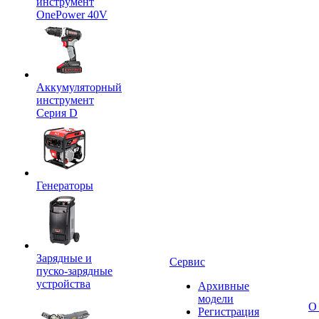
инструмент
OnePower 40V
Аккумуляторный
инструмент
Серия D
Генераторы
Зарядные и
Сервис
пуско-зарядные
устройства
Архивные
модели
О
Регистрация