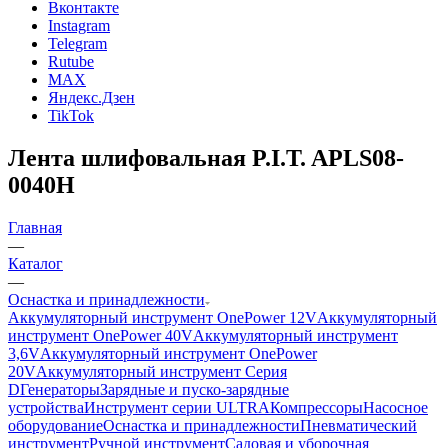
Вконтакте
Instagram
Telegram
Rutube
MAX
Яндекс.Дзен
TikTok
Лента шлифовальная P.I.T. APLS08-
0040H
Главная
—
Каталог
—
Оснастка и принадлежности
Аккумуляторный инструмент OnePower 12V
Аккумуляторный
инструмент OnePower 40V
Аккумуляторный инструмент
3,6V
Аккумуляторный инструмент OnePower
20V
Аккумуляторный инструмент Серия
D
Генераторы
Зарядные и пуско-зарядные
устройства
Инструмент серии ULTRA
Компрессоры
Насосное
оборудование
Оснастка и принадлежности
Пневматический
инструмент
Ручной инструмент
Садовая и уборочная