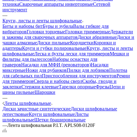
техника
Сварочные аппараты инверторные
Сетевой
инструмент
—
Круги, листы и ленты шлифовальные
Биты и наборы бит
Буры и зубила
Валы гибкие для
вибраторов
Головки торцевые
Головки триммерные
Держатели
и зажимы для сварочных аппаратов
Диски абразивные
Диски и
чашки алмазные
Диски пильные
Кордщетки
Коронки и
адаптеры
Круги и губки полировальные
Круги, листы и ленты
шлифовальные
Леска и бухты лески для триммеров
Мешки и
фильтры для пылесосов
Наборы оснастки для
граверов
Насадки для МФИ (реноваторов)
Насадки
миксерные
Ножи для рубанков
Пилки для лобзиков
Полотна
для сабельных пил
Приспособления для инструментов
Ремни
для триммеров
Сверла и наборы сверл
Скобы, гвозди и
заклепки
Стержни клеевые
Тарелки опорные
Фрезы
Цепи и
шины пильные
Шарошки
—
Ленты шлифовальные
Диски зачистные синтетические
Диски шлифовальные
лепестковые
Круги шлифовальные
Листы
шлифовальные
Щетки брашировальные
—
Лента шлифовальная P.I.T. APLS08-0120F