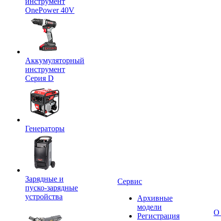
инструмент
OnePower 40V
Аккумуляторный
инструмент
Серия D
Генераторы
Зарядные и
Сервис
пуско-зарядные
устройства
Архивные
модели
О
Регистрация