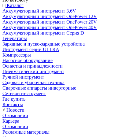
Каталог
Аккумуляторный инструмент 3,6V
Аккумуляторный инструмент OnePower 12V
Аккумуляторный инструмент OnePower 20V
Аккумуляторный инструмент OnePower 40V
Аккумуляторный инструмент Серия D
Генераторы
Зарядные и пуско-зарядные устройства
Инструмент серии ULTRA
Компрессоры
Насосное оборудование
Оснастка и принадлежности
Пневматический инструмент
Ручной инструмент
Садовая и уборочная техника
Сварочные аппараты инверторные
Сетевой инструмент
Где купить
Контакты
Новости
О компании
Карьера
О компании
Рекламные материалы