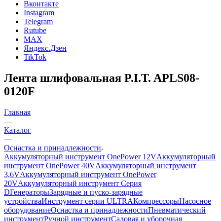
Вконтакте
Instagram
Telegram
Rutube
MAX
Яндекс.Дзен
TikTok
Лента шлифовальная P.I.T. APLS08-
0120F
Главная
—
Каталог
—
Оснастка и принадлежности
Аккумуляторный инструмент OnePower 12V
Аккумуляторный
инструмент OnePower 40V
Аккумуляторный инструмент
3,6V
Аккумуляторный инструмент OnePower
20V
Аккумуляторный инструмент Серия
D
Генераторы
Зарядные и пуско-зарядные
устройства
Инструмент серии ULTRA
Компрессоры
Насосное
оборудование
Оснастка и принадлежности
Пневматический
инструмент
Ручной инструмент
Садовая и уборочная