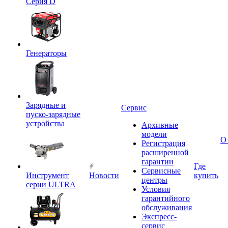
Серия D
Генераторы
Зарядные и
Сервис
пуско-зарядные
устройства
Архивные
модели
О
Регистрация
расширенной
гарантии
Где
Сервисные
Инструмент
Новости
купить
центры
серии ULTRA
Условия
гарантийного
обслуживания
Экспресс-
сервис