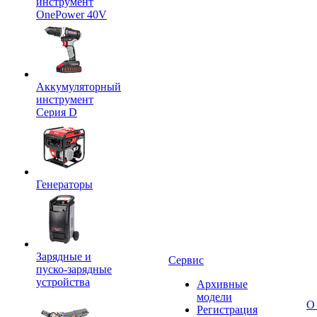
инструмент
OnePower 40V
Аккумуляторный
инструмент
Серия D
Генераторы
Зарядные и
Сервис
пуско-зарядные
устройства
Архивные
модели
О
Регистрация