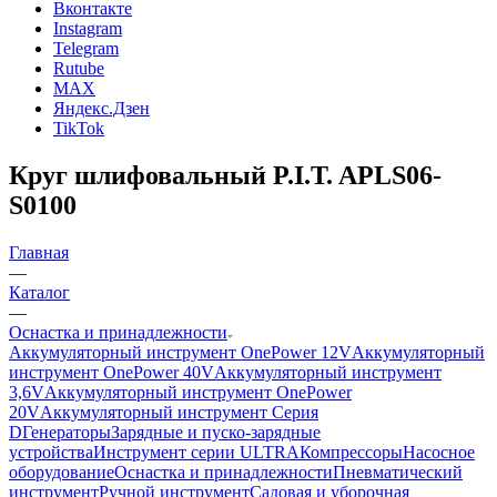
Вконтакте
Instagram
Telegram
Rutube
MAX
Яндекс.Дзен
TikTok
Круг шлифовальный P.I.T. APLS06-
S0100
Главная
—
Каталог
—
Оснастка и принадлежности
Аккумуляторный инструмент OnePower 12V
Аккумуляторный
инструмент OnePower 40V
Аккумуляторный инструмент
3,6V
Аккумуляторный инструмент OnePower
20V
Аккумуляторный инструмент Серия
D
Генераторы
Зарядные и пуско-зарядные
устройства
Инструмент серии ULTRA
Компрессоры
Насосное
оборудование
Оснастка и принадлежности
Пневматический
инструмент
Ручной инструмент
Садовая и уборочная