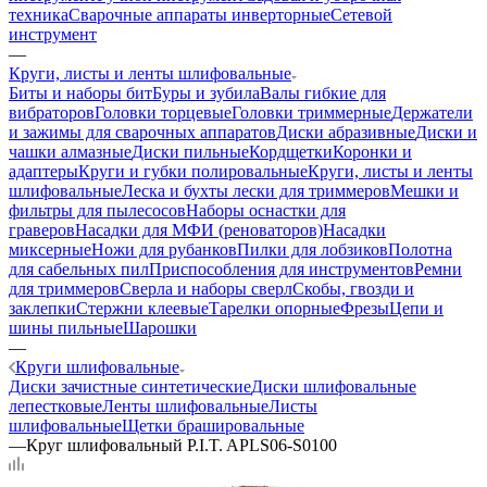
техника
Сварочные аппараты инверторные
Сетевой
инструмент
—
Круги, листы и ленты шлифовальные
Биты и наборы бит
Буры и зубила
Валы гибкие для
вибраторов
Головки торцевые
Головки триммерные
Держатели
и зажимы для сварочных аппаратов
Диски абразивные
Диски и
чашки алмазные
Диски пильные
Кордщетки
Коронки и
адаптеры
Круги и губки полировальные
Круги, листы и ленты
шлифовальные
Леска и бухты лески для триммеров
Мешки и
фильтры для пылесосов
Наборы оснастки для
граверов
Насадки для МФИ (реноваторов)
Насадки
миксерные
Ножи для рубанков
Пилки для лобзиков
Полотна
для сабельных пил
Приспособления для инструментов
Ремни
для триммеров
Сверла и наборы сверл
Скобы, гвозди и
заклепки
Стержни клеевые
Тарелки опорные
Фрезы
Цепи и
шины пильные
Шарошки
—
Круги шлифовальные
Диски зачистные синтетические
Диски шлифовальные
лепестковые
Ленты шлифовальные
Листы
шлифовальные
Щетки брашировальные
—
Круг шлифовальный P.I.T. APLS06-S0100