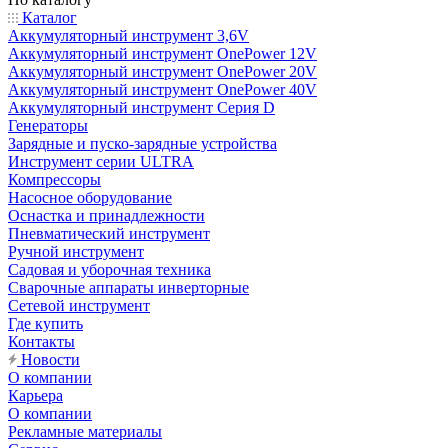
Каталог
Аккумуляторный инструмент 3,6V
Аккумуляторный инструмент OnePower 12V
Аккумуляторный инструмент OnePower 20V
Аккумуляторный инструмент OnePower 40V
Аккумуляторный инструмент Серия D
Генераторы
Зарядные и пуско-зарядные устройства
Инструмент серии ULTRA
Компрессоры
Насосное оборудование
Оснастка и принадлежности
Пневматический инструмент
Ручной инструмент
Садовая и уборочная техника
Сварочные аппараты инверторные
Сетевой инструмент
Где купить
Контакты
Новости
О компании
Карьера
О компании
Рекламные материалы