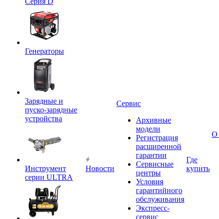
Серия D
Генераторы
Зарядные и
Сервис
пуско-зарядные
устройства
Архивные
модели
О
Регистрация
расширенной
гарантии
Где
Сервисные
Инструмент
Новости
купить
центры
серии ULTRA
Условия
гарантийного
обслуживания
Экспресс-
сервис