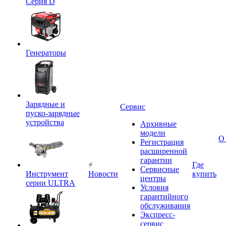
Серия D
Генераторы
Зарядные и
Сервис
пуско-зарядные
устройства
Архивные
модели
О
Регистрация
расширенной
гарантии
Где
Сервисные
Инструмент
Новости
купить
центры
серии ULTRA
Условия
гарантийного
обслуживания
Экспресс-
сервис