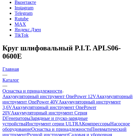
Вконтакте
Instagram
Telegram
Rutube
MAX
Яндекс.Дзен
TikTok
Круг шлифовальный P.I.T. APLS06-
0600E
Главная
—
Каталог
—
Оснастка и принадлежности
Аккумуляторный инструмент OnePower 12V
Аккумуляторный
инструмент OnePower 40V
Аккумуляторный инструмент
3,6V
Аккумуляторный инструмент OnePower
20V
Аккумуляторный инструмент Серия
D
Генераторы
Зарядные и пуско-зарядные
устройства
Инструмент серии ULTRA
Компрессоры
Насосное
оборудование
Оснастка и принадлежности
Пневматический
инструмент
Ручной инструмент
Садовая и уборочная