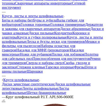
техника
Сварочные аппараты инверторные
Сетевой
инструмент
—
Круги, листы и ленты шлифовальные
Биты и наборы бит
Буры и зубила
Валы гибкие для
вибраторов
Головки торцевые
Головки триммерные
Держатели
и зажимы для сварочных аппаратов
Диски абразивные
Диски и
чашки алмазные
Диски пильные
Кордщетки
Коронки и
адаптеры
Круги и губки полировальные
Круги, листы и ленты
шлифовальные
Леска и бухты лески для триммеров
Мешки и
фильтры для пылесосов
Наборы оснастки для
граверов
Насадки для МФИ (реноваторов)
Насадки
миксерные
Ножи для рубанков
Пилки для лобзиков
Полотна
для сабельных пил
Приспособления для инструментов
Ремни
для триммеров
Сверла и наборы сверл
Скобы, гвозди и
заклепки
Стержни клеевые
Тарелки опорные
Фрезы
Цепи и
шины пильные
Шарошки
—
Круги шлифовальные
Диски зачистные синтетические
Диски шлифовальные
лепестковые
Ленты шлифовальные
Листы
шлифовальные
Щетки брашировальные
—
Круг шлифовальный P.I.T. APLS06-0600E