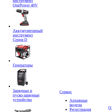
инструмент
OnePower 40V
Аккумуляторный
инструмент
Серия D
Генераторы
Зарядные и
Сервис
пуско-зарядные
устройства
Архивные
модели
О
Регистрация