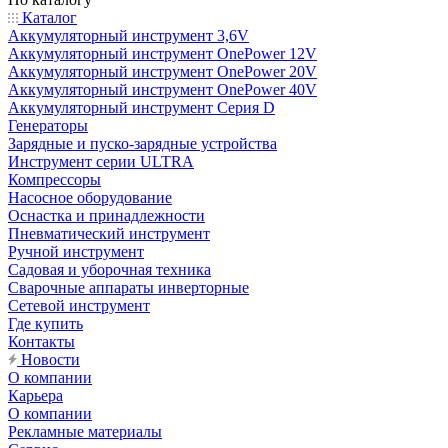
Каталог
Аккумуляторный инструмент 3,6V
Аккумуляторный инструмент OnePower 12V
Аккумуляторный инструмент OnePower 20V
Аккумуляторный инструмент OnePower 40V
Аккумуляторный инструмент Серия D
Генераторы
Зарядные и пуско-зарядные устройства
Инструмент серии ULTRA
Компрессоры
Насосное оборудование
Оснастка и принадлежности
Пневматический инструмент
Ручной инструмент
Садовая и уборочная техника
Сварочные аппараты инверторные
Сетевой инструмент
Где купить
Контакты
Новости
О компании
Карьера
О компании
Рекламные материалы