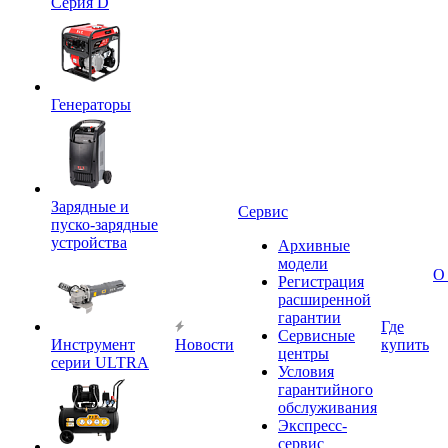
Серия D
Генераторы
Зарядные и
Сервис
пуско-зарядные
устройства
Архивные
модели
О
Регистрация
расширенной
гарантии
Где
Сервисные
Инструмент
Новости
купить
центры
серии ULTRA
Условия
гарантийного
обслуживания
Экспресс-
сервис