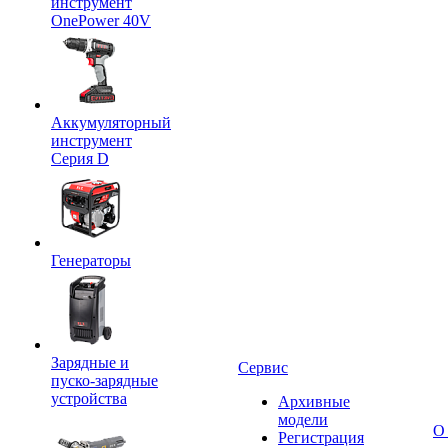
инструмент
OnePower 40V
Аккумуляторный
инструмент
Серия D
Генераторы
Зарядные и
Сервис
пуско-зарядные
устройства
Архивные
модели
О
Регистрация