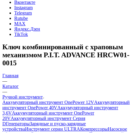
Вконтакте
Instagram
Telegram
Rutube
MAX
Яндекс.Дзен
TikTok
Ключ комбинированный с храповым
механизмом P.I.T. ADVANCE HRCW01-
0015
Главная
—
Каталог
—
Ручной инструмент
Аккумуляторный инструмент OnePower 12V
Аккумуляторный
инструмент OnePower 40V
Аккумуляторный инструмент
3,6V
Аккумуляторный инструмент OnePower
20V
Аккумуляторный инструмент Серия
D
Генераторы
Зарядные и пуско-зарядные
устройства
Инструмент серии ULTRA
Компрессоры
Насосное