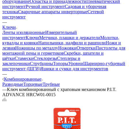
оборудование
Оснастка и принадлежности
Пневматический
инструмент
Ручной инструмент
Садовая и уборочная
техника
Сварочные аппараты инверторные
Сетевой
инструмент
—
Ключи
Ленты изоляционные
Измерительный
инструмент
Ключи
Метчики, плашки и держатели
Молотки,
кувалды и киянки
Напильники, надфили и рашпили
Ножи и
лезвия
Ножницы по металлу
Ножовки
Отвертки
Пистолеты для
монтажной пены и герметиков
Скребки, шпатели и
щётки
Стамески
Стеклорезы
Степлеры и
заклепочники
Струбцины
Топоры
Уровни
Шарнирно-губцевый
инструмент (ШГИ)
Ящики и сумки для инструментов
—
Комбинированные
Разводные
Торцевые
Трубные
—
Ключ комбинированный с храповым механизмом P.I.T.
ADVANCE HRCW01-0015