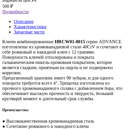
Варианты цен
500
₽
Подробности
Описание
Характеристики
Запасные части
Ключи комбинированные
HRCW01-0015
серии ADVANCE
изготовлены из хромованадиевой стали 40CrV и сочетают в
себе рожковый и накидной ключ с 12 гранями.
Поверхность ключей отполирована и покрыта
гальваническим никель-хромовым покрытием, которое
является гладким, приятным на ощупь и не подвержено
коррозии.
Прецизионный храповик имеет 90 зубцов, и для одного
поворота требуется всего 4°. Трещотка изготовлена из
прочного хромованадиевого сплава с добавлением бора, что
обеспечивает высокую прочность и твердость, больший
крутящий момент и длительный срок службы.
Преимущества:
● Высококачественная хромованадиевая сталь
● Сочетание рожкового и накидного ключа