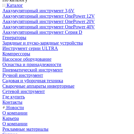
Каталог
Аккумуляторный инструмент 3,6V
Аккумуляторный инструмент OnePower 12V
Аккумуляторный инструмент OnePower 20V
Аккумуляторный инструмент OnePower 40V
Аккумуляторный инструмент Серия D
Генераторы
Зарядные и пуско-зарядные устройства
Инструмент серии ULTRA
Компрессоры
Насосное оборудование
Оснастка и принадлежности
Пневматический инструмент
Ручной инструмент
Садовая и уборочная техника
Сварочные аппараты инверторные
Сетевой инструмент
Где купить
Контакты
Новости
О компании
Карьера
О компании
Рекламные материалы