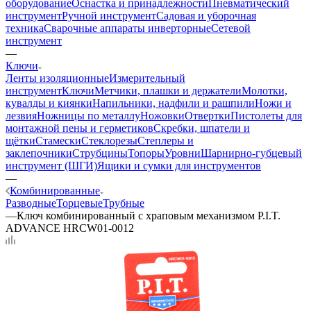
оборудование
Оснастка и принадлежности
Пневматический
инструмент
Ручной инструмент
Садовая и уборочная
техника
Сварочные аппараты инверторные
Сетевой
инструмент
—
Ключи
Ленты изоляционные
Измерительный
инструмент
Ключи
Метчики, плашки и держатели
Молотки,
кувалды и киянки
Напильники, надфили и рашпили
Ножи и
лезвия
Ножницы по металлу
Ножовки
Отвертки
Пистолеты для
монтажной пены и герметиков
Скребки, шпатели и
щётки
Стамески
Стеклорезы
Степлеры и
заклепочники
Струбцины
Топоры
Уровни
Шарнирно-губцевый
инструмент (ШГИ)
Ящики и сумки для инструментов
—
Комбинированные
Разводные
Торцевые
Трубные
—
Ключ комбинированный с храповым механизмом P.I.T.
ADVANCE HRCW01-0012