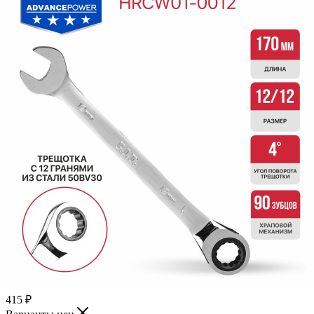
415
₽