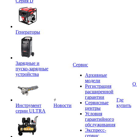
Серия D
Генераторы
Зарядные и
Сервис
пуско-зарядные
устройства
Архивные
модели
О
Регистрация
расширенной
гарантии
Где
Сервисные
Инструмент
Новости
купить
центры
серии ULTRA
Условия
гарантийного
обслуживания
Экспресс-
сервис