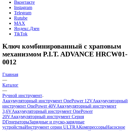
Вконтакте
Instagram
Telegram
Rutube
MAX
Яндекс.Дзен
TikTok
Ключ комбинированный с храповым
механизмом P.I.T. ADVANCE HRCW01-
0012
Главная
—
Каталог
—
Ручной инструмент
Аккумуляторный инструмент OnePower 12V
Аккумуляторный
инструмент OnePower 40V
Аккумуляторный инструмент
3,6V
Аккумуляторный инструмент OnePower
20V
Аккумуляторный инструмент Серия
D
Генераторы
Зарядные и пуско-зарядные
устройства
Инструмент серии ULTRA
Компрессоры
Насосное