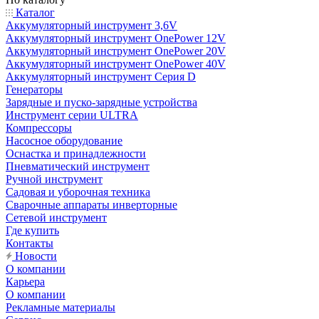
Каталог
Аккумуляторный инструмент 3,6V
Аккумуляторный инструмент OnePower 12V
Аккумуляторный инструмент OnePower 20V
Аккумуляторный инструмент OnePower 40V
Аккумуляторный инструмент Серия D
Генераторы
Зарядные и пуско-зарядные устройства
Инструмент серии ULTRA
Компрессоры
Насосное оборудование
Оснастка и принадлежности
Пневматический инструмент
Ручной инструмент
Садовая и уборочная техника
Сварочные аппараты инверторные
Сетевой инструмент
Где купить
Контакты
Новости
О компании
Карьера
О компании
Рекламные материалы