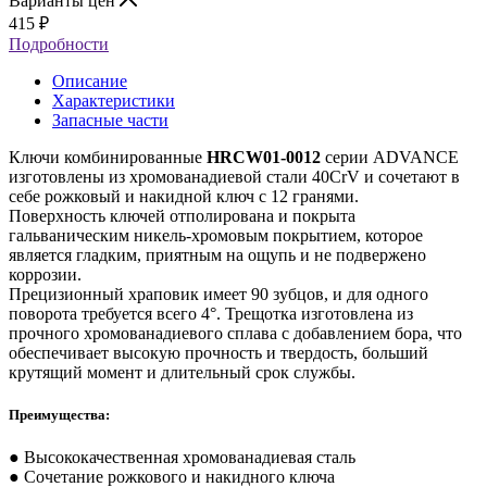
Варианты цен
415
₽
Подробности
Описание
Характеристики
Запасные части
Ключи комбинированные
HRCW01-0012
серии ADVANCE
изготовлены из хромованадиевой стали 40CrV и сочетают в
себе рожковый и накидной ключ с 12 гранями.
Поверхность ключей отполирована и покрыта
гальваническим никель-хромовым покрытием, которое
является гладким, приятным на ощупь и не подвержено
коррозии.
Прецизионный храповик имеет 90 зубцов, и для одного
поворота требуется всего 4°. Трещотка изготовлена из
прочного хромованадиевого сплава с добавлением бора, что
обеспечивает высокую прочность и твердость, больший
крутящий момент и длительный срок службы.
Преимущества:
● Высококачественная хромованадиевая сталь
● Сочетание рожкового и накидного ключа