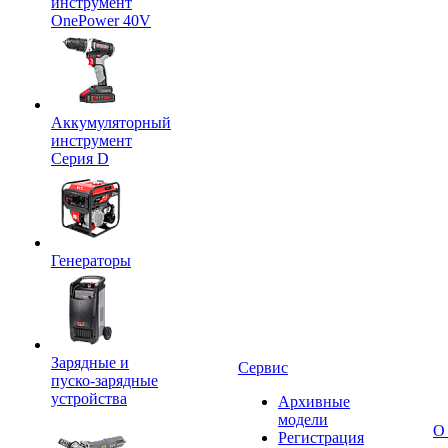
инструмент
OnePower 40V
Аккумуляторный
инструмент
Серия D
Генераторы
Зарядные и
Сервис
пуско-зарядные
устройства
Архивные
модели
О
Регистрация