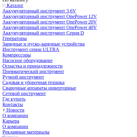
Каталог
Аккумуляторный инструмент 3,6V
Аккумуляторный инструмент OnePower 12V
Аккумуляторный инструмент OnePower 20V
Аккумуляторный инструмент OnePower 40V
Аккумуляторный инструмент Серия D
Генераторы
Зарядные и пуско-зарядные устройства
Инструмент серии ULTRA
Компрессоры
Насосное оборудование
Оснастка и принадлежности
Пневматический инструмент
Ручной инструмент
Садовая и уборочная техника
Сварочные аппараты инверторные
Сетевой инструмент
Где купить
Контакты
Новости
О компании
Карьера
О компании
Рекламные материалы