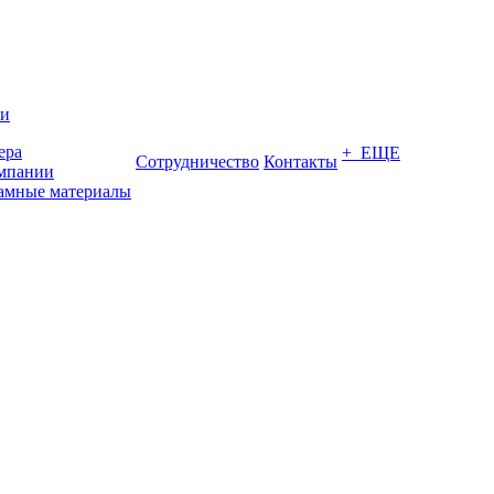
ии
ера
+ ЕЩЕ
Сотрудничество
Контакты
мпании
амные материалы