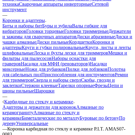
техника
Сварочные аппараты инверторные
Сетевой
инструмент
—
Коронки и адаптеры
Биты и наборы бит
Буры и зубила
Валы гибкие для
вибраторов
Головки торцевые
Головки триммерные
Держатели
и зажимы для сварочных аппаратов
Диски абразивные
Диски и
чашки алмазные
Диски пильные
Кордщетки
Коронки и
адаптеры
Круги и губки полировальные
Круги, листы и ленты
шлифовальные
Леска и бухты лески для триммеров
Мешки и
фильтры для пылесосов
Наборы оснастки для
граверов
Насадки для МФИ (реноваторов)
Насадки
миксерные
Ножи для рубанков
Пилки для лобзиков
Полотна
для сабельных пил
Приспособления для инструментов
Ремни
для триммеров
Сверла и наборы сверл
Скобы, гвозди и
заклепки
Стержни клеевые
Тарелки опорные
Фрезы
Цепи и
шины пильные
Шарошки
—
Карбидные по стеклу и керамике
Адаптеры и держатели для коронок
Алмазные по
керамограниту
Алмазные по стеклу и
керамике
Биметалические по металлу
Буровые по бетону
По
дереву
Универсальные
—
Коронка карбидная по стеклу и керамике P.I.T. AMAS07-
0083