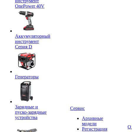
инструмент
OnePower 40V
Аккумуляторный
инструмент
Серия D
Генераторы
Зарядные и
Сервис
пуско-зарядные
устройства
Архивные
модели
О
Регистрация