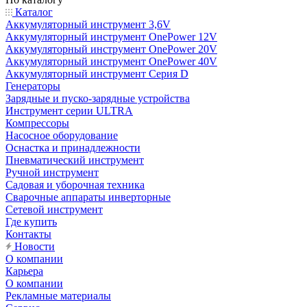
Каталог
Аккумуляторный инструмент 3,6V
Аккумуляторный инструмент OnePower 12V
Аккумуляторный инструмент OnePower 20V
Аккумуляторный инструмент OnePower 40V
Аккумуляторный инструмент Серия D
Генераторы
Зарядные и пуско-зарядные устройства
Инструмент серии ULTRA
Компрессоры
Насосное оборудование
Оснастка и принадлежности
Пневматический инструмент
Ручной инструмент
Садовая и уборочная техника
Сварочные аппараты инверторные
Сетевой инструмент
Где купить
Контакты
Новости
О компании
Карьера
О компании
Рекламные материалы