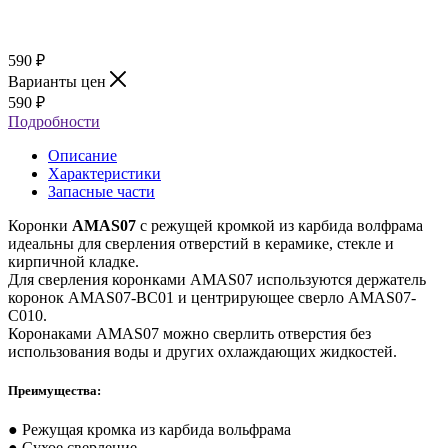
590
₽
Варианты цен
590
₽
Подробности
Описание
Характеристики
Запасные части
Коронки
AMAS07
с режущей кромкой из карбида волфрама
идеальны для сверления отверстий в керамике, стекле и
кирпичной кладке.
Для сверления коронками AMAS07 используются держатель
коронок AMAS07-BC01 и центрирующее сверло AMAS07-
C010.
Коронаками AMAS07 можно сверлить отверстия без
использования воды и других охлаждающих жидкостей.
Преимущества:
● Режущая кромка из карбида вольфрама
● Сухое сверление