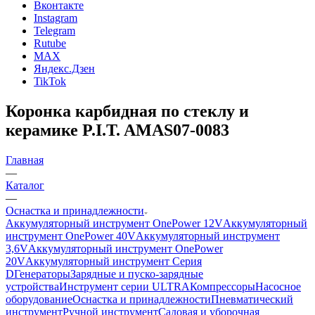
Вконтакте
Instagram
Telegram
Rutube
MAX
Яндекс.Дзен
TikTok
Коронка карбидная по стеклу и
керамике P.I.T. AMAS07-0083
Главная
—
Каталог
—
Оснастка и принадлежности
Аккумуляторный инструмент OnePower 12V
Аккумуляторный
инструмент OnePower 40V
Аккумуляторный инструмент
3,6V
Аккумуляторный инструмент OnePower
20V
Аккумуляторный инструмент Серия
D
Генераторы
Зарядные и пуско-зарядные
устройства
Инструмент серии ULTRA
Компрессоры
Насосное
оборудование
Оснастка и принадлежности
Пневматический
инструмент
Ручной инструмент
Садовая и уборочная