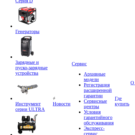
Серия D
Генераторы
Зарядные и
Сервис
пуско-зарядные
устройства
Архивные
модели
О
Регистрация
расширенной
гарантии
Где
Сервисные
Инструмент
Новости
купить
центры
серии ULTRA
Условия
гарантийного
обслуживания
Экспресс-
сервис