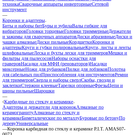
техника
Сварочные аппараты инверторные
Сетевой
инструмент
—
Коронки и адаптеры
Биты и наборы бит
Буры и зубила
Валы гибкие для
вибраторов
Головки торцевые
Головки триммерные
Держатели
и зажимы для сварочных аппаратов
Диски абразивные
Диски и
чашки алмазные
Диски пильные
Кордщетки
Коронки и
адаптеры
Круги и губки полировальные
Круги, листы и ленты
шлифовальные
Леска и бухты лески для триммеров
Мешки и
фильтры для пылесосов
Наборы оснастки для
граверов
Насадки для МФИ (реноваторов)
Насадки
миксерные
Ножи для рубанков
Пилки для лобзиков
Полотна
для сабельных пил
Приспособления для инструментов
Ремни
для триммеров
Сверла и наборы сверл
Скобы, гвозди и
заклепки
Стержни клеевые
Тарелки опорные
Фрезы
Цепи и
шины пильные
Шарошки
—
Карбидные по стеклу и керамике
Адаптеры и держатели для коронок
Алмазные по
керамограниту
Алмазные по стеклу и
керамике
Биметалические по металлу
Буровые по бетону
По
дереву
Универсальные
—
Коронка карбидная по стеклу и керамике P.I.T. AMAS07-
0073