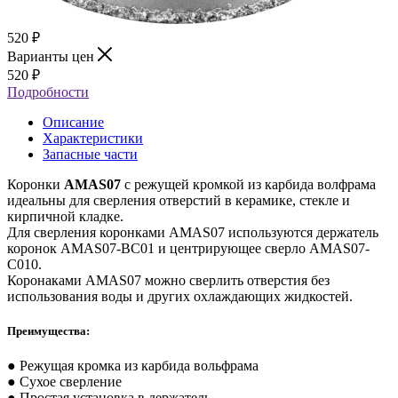
520
₽
Варианты цен
520
₽
Подробности
Описание
Характеристики
Запасные части
Коронки
AMAS07
с режущей кромкой из карбида волфрама
идеальны для сверления отверстий в керамике, стекле и
кирпичной кладке.
Для сверления коронками AMAS07 используются держатель
коронок AMAS07-BC01 и центрирующее сверло AMAS07-
C010.
Коронаками AMAS07 можно сверлить отверстия без
использования воды и других охлаждающих жидкостей.
Преимущества:
● Режущая кромка из карбида вольфрама
● Сухое сверление
● Простая установка в держатель