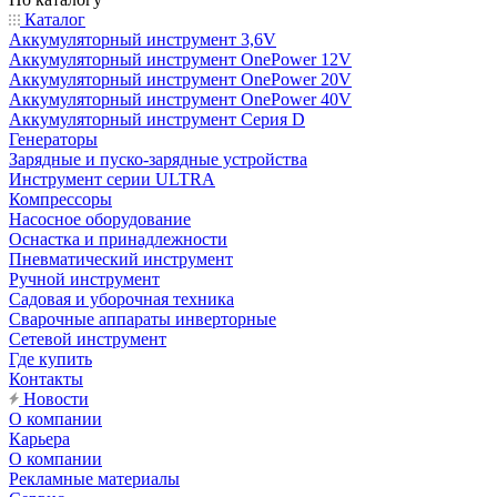
Каталог
Аккумуляторный инструмент 3,6V
Аккумуляторный инструмент OnePower 12V
Аккумуляторный инструмент OnePower 20V
Аккумуляторный инструмент OnePower 40V
Аккумуляторный инструмент Серия D
Генераторы
Зарядные и пуско-зарядные устройства
Инструмент серии ULTRA
Компрессоры
Насосное оборудование
Оснастка и принадлежности
Пневматический инструмент
Ручной инструмент
Садовая и уборочная техника
Сварочные аппараты инверторные
Сетевой инструмент
Где купить
Контакты
Новости
О компании
Карьера
О компании
Рекламные материалы