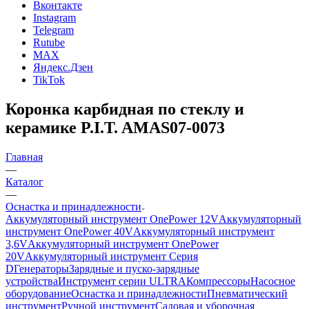
Вконтакте
Instagram
Telegram
Rutube
MAX
Яндекс.Дзен
TikTok
Коронка карбидная по стеклу и
керамике P.I.T. AMAS07-0073
Главная
—
Каталог
—
Оснастка и принадлежности
Аккумуляторный инструмент OnePower 12V
Аккумуляторный
инструмент OnePower 40V
Аккумуляторный инструмент
3,6V
Аккумуляторный инструмент OnePower
20V
Аккумуляторный инструмент Серия
D
Генераторы
Зарядные и пуско-зарядные
устройства
Инструмент серии ULTRA
Компрессоры
Насосное
оборудование
Оснастка и принадлежности
Пневматический
инструмент
Ручной инструмент
Садовая и уборочная