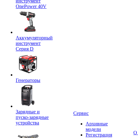
инструмент
OnePower 40V
Аккумуляторный
инструмент
Серия D
Генераторы
Зарядные и
Сервис
пуско-зарядные
устройства
Архивные
модели
О
Регистрация