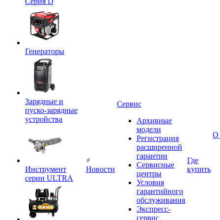
Серия D
Генераторы
Зарядные и
Сервис
пуско-зарядные
устройства
Архивные
модели
О
Регистрация
расширенной
гарантии
Где
Сервисные
Инструмент
Новости
купить
центры
серии ULTRA
Условия
гарантийного
обслуживания
Экспресс-
сервис