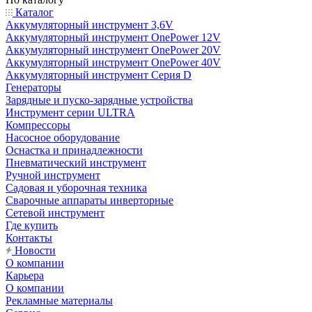
Каталог
Аккумуляторный инструмент 3,6V
Аккумуляторный инструмент OnePower 12V
Аккумуляторный инструмент OnePower 20V
Аккумуляторный инструмент OnePower 40V
Аккумуляторный инструмент Серия D
Генераторы
Зарядные и пуско-зарядные устройства
Инструмент серии ULTRA
Компрессоры
Насосное оборудование
Оснастка и принадлежности
Пневматический инструмент
Ручной инструмент
Садовая и уборочная техника
Сварочные аппараты инверторные
Сетевой инструмент
Где купить
Контакты
Новости
О компании
Карьера
О компании
Рекламные материалы