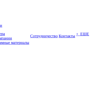
ии
ера
+ ЕЩЕ
Сотрудничество
Контакты
мпании
амные материалы