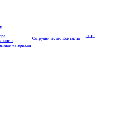
ии
ера
+ ЕЩЕ
Сотрудничество
Контакты
мпании
амные материалы