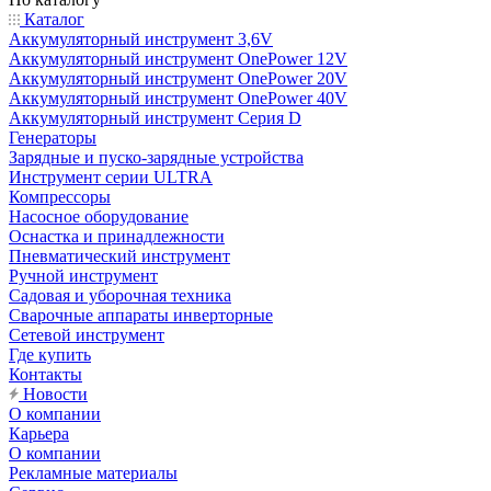
Каталог
Аккумуляторный инструмент 3,6V
Аккумуляторный инструмент OnePower 12V
Аккумуляторный инструмент OnePower 20V
Аккумуляторный инструмент OnePower 40V
Аккумуляторный инструмент Серия D
Генераторы
Зарядные и пуско-зарядные устройства
Инструмент серии ULTRA
Компрессоры
Насосное оборудование
Оснастка и принадлежности
Пневматический инструмент
Ручной инструмент
Садовая и уборочная техника
Сварочные аппараты инверторные
Сетевой инструмент
Где купить
Контакты
Новости
О компании
Карьера
О компании
Рекламные материалы