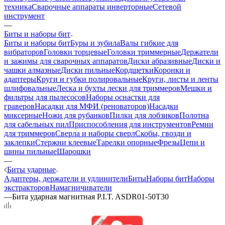
техника
Сварочные аппараты инверторные
Сетевой
инструмент
—
Биты и наборы бит
Биты и наборы бит
Буры и зубила
Валы гибкие для
вибраторов
Головки торцевые
Головки триммерные
Держатели
и зажимы для сварочных аппаратов
Диски абразивные
Диски и
чашки алмазные
Диски пильные
Кордщетки
Коронки и
адаптеры
Круги и губки полировальные
Круги, листы и ленты
шлифовальные
Леска и бухты лески для триммеров
Мешки и
фильтры для пылесосов
Наборы оснастки для
граверов
Насадки для МФИ (реноваторов)
Насадки
миксерные
Ножи для рубанков
Пилки для лобзиков
Полотна
для сабельных пил
Приспособления для инструментов
Ремни
для триммеров
Сверла и наборы сверл
Скобы, гвозди и
заклепки
Стержни клеевые
Тарелки опорные
Фрезы
Цепи и
шины пильные
Шарошки
—
Биты ударные
Адаптеры, держатели и удлинители
Биты
Наборы бит
Наборы
экстракторов
Намагничиватели
—
Бита ударная магнитная P.I.T. ASDR01-50T30