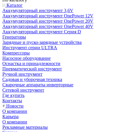
Каталог
Аккумуляторный инструмент 3,6V
Аккумуляторный инструмент OnePower 12V
Аккумуляторный инструмент OnePower 20V
Аккумуляторный инструмент OnePower 40V
Аккумуляторный инструмент Серия D
Генераторы
Зарядные и пуско-зарядные устройства
Инструмент серии ULTRA
Компрессоры
Насосное оборудование
Оснастка и принадлежности
Пневматический инструмент
Ручной инструмент
Садовая и уборочная техника
Сварочные аппараты инверторные
Сетевой инструмент
Где купить
Контакты
Новости
О компании
Карьера
О компании
Рекламные материалы