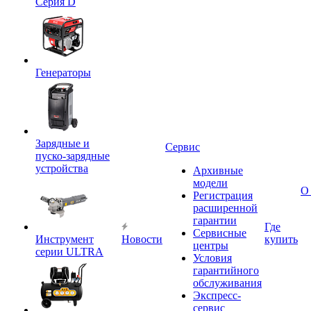
Серия D
Генераторы
Зарядные и
Сервис
пуско-зарядные
устройства
Архивные
модели
О
Регистрация
расширенной
гарантии
Где
Сервисные
Инструмент
Новости
купить
центры
серии ULTRA
Условия
гарантийного
обслуживания
Экспресс-
сервис