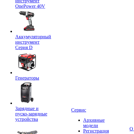
инструмент
OnePower 40V
Аккумуляторный
инструмент
Серия D
Генераторы
Зарядные и
Сервис
пуско-зарядные
устройства
Архивные
модели
О
Регистрация