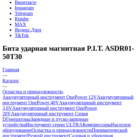
Вконтакте
Instagram
Telegram
Rutube
MAX
Яндекс.Дзен
TikTok
Бита ударная магнитная P.I.T. ASDR01-
50T30
Главная
—
Каталог
—
Оснастка и принадлежности
Аккумуляторный инструмент OnePower 12V
Аккумуляторный
инструмент OnePower 40V
Аккумуляторный инструмент
3,6V
Аккумуляторный инструмент OnePower
20V
Аккумуляторный инструмент Серия
D
Генераторы
Зарядные и пуско-зарядные
устройства
Инструмент серии ULTRA
Компрессоры
Насосное
оборудование
Оснастка и принадлежности
Пневматический
инструмент
Ручной инструмент
Садовая и уборочная