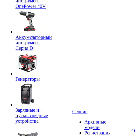
инструмент
OnePower 40V
Аккумуляторный
инструмент
Серия D
Генераторы
Зарядные и
Сервис
пуско-зарядные
устройства
Архивные
модели
О
Регистрация