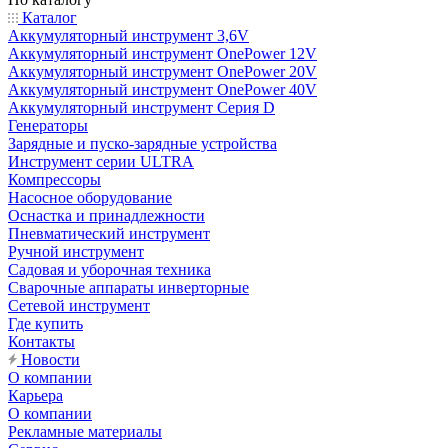
Каталог
Аккумуляторный инструмент 3,6V
Аккумуляторный инструмент OnePower 12V
Аккумуляторный инструмент OnePower 20V
Аккумуляторный инструмент OnePower 40V
Аккумуляторный инструмент Серия D
Генераторы
Зарядные и пуско-зарядные устройства
Инструмент серии ULTRA
Компрессоры
Насосное оборудование
Оснастка и принадлежности
Пневматический инструмент
Ручной инструмент
Садовая и уборочная техника
Сварочные аппараты инверторные
Сетевой инструмент
Где купить
Контакты
Новости
О компании
Карьера
О компании
Рекламные материалы