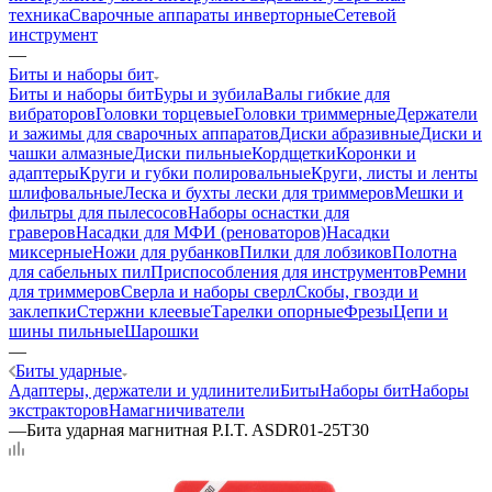
техника
Сварочные аппараты инверторные
Сетевой
инструмент
—
Биты и наборы бит
Биты и наборы бит
Буры и зубила
Валы гибкие для
вибраторов
Головки торцевые
Головки триммерные
Держатели
и зажимы для сварочных аппаратов
Диски абразивные
Диски и
чашки алмазные
Диски пильные
Кордщетки
Коронки и
адаптеры
Круги и губки полировальные
Круги, листы и ленты
шлифовальные
Леска и бухты лески для триммеров
Мешки и
фильтры для пылесосов
Наборы оснастки для
граверов
Насадки для МФИ (реноваторов)
Насадки
миксерные
Ножи для рубанков
Пилки для лобзиков
Полотна
для сабельных пил
Приспособления для инструментов
Ремни
для триммеров
Сверла и наборы сверл
Скобы, гвозди и
заклепки
Стержни клеевые
Тарелки опорные
Фрезы
Цепи и
шины пильные
Шарошки
—
Биты ударные
Адаптеры, держатели и удлинители
Биты
Наборы бит
Наборы
экстракторов
Намагничиватели
—
Бита ударная магнитная P.I.T. ASDR01-25T30