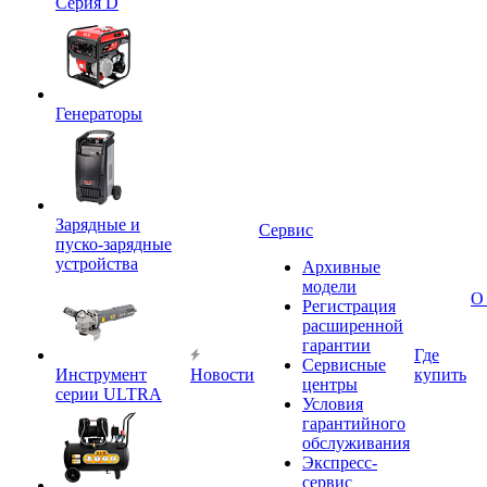
Серия D
Генераторы
Зарядные и
Сервис
пуско-зарядные
устройства
Архивные
модели
О
Регистрация
расширенной
гарантии
Где
Сервисные
Инструмент
Новости
купить
центры
серии ULTRA
Условия
гарантийного
обслуживания
Экспресс-
сервис