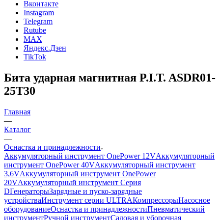
Вконтакте
Instagram
Telegram
Rutube
MAX
Яндекс.Дзен
TikTok
Бита ударная магнитная P.I.T. ASDR01-
25T30
Главная
—
Каталог
—
Оснастка и принадлежности
Аккумуляторный инструмент OnePower 12V
Аккумуляторный
инструмент OnePower 40V
Аккумуляторный инструмент
3,6V
Аккумуляторный инструмент OnePower
20V
Аккумуляторный инструмент Серия
D
Генераторы
Зарядные и пуско-зарядные
устройства
Инструмент серии ULTRA
Компрессоры
Насосное
оборудование
Оснастка и принадлежности
Пневматический
инструмент
Ручной инструмент
Садовая и уборочная