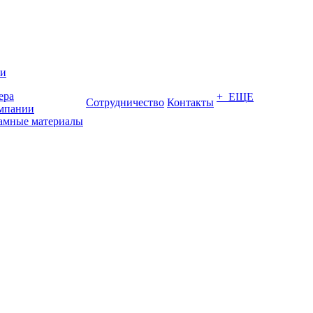
ии
ера
+ ЕЩЕ
Сотрудничество
Контакты
мпании
амные материалы