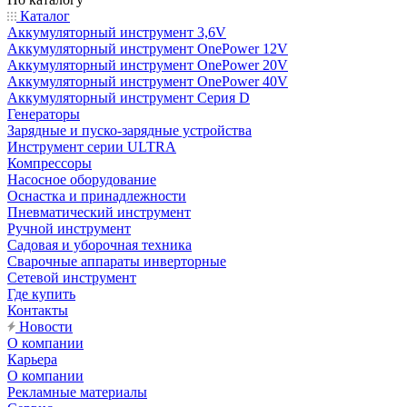
Каталог
Аккумуляторный инструмент 3,6V
Аккумуляторный инструмент OnePower 12V
Аккумуляторный инструмент OnePower 20V
Аккумуляторный инструмент OnePower 40V
Аккумуляторный инструмент Серия D
Генераторы
Зарядные и пуско-зарядные устройства
Инструмент серии ULTRA
Компрессоры
Насосное оборудование
Оснастка и принадлежности
Пневматический инструмент
Ручной инструмент
Садовая и уборочная техника
Сварочные аппараты инверторные
Сетевой инструмент
Где купить
Контакты
Новости
О компании
Карьера
О компании
Рекламные материалы