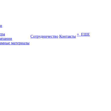
ии
ера
+ ЕЩЕ
Сотрудничество
Контакты
мпании
амные материалы