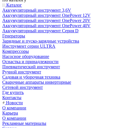
Каталог
Аккумуляторный инструмент 3,6V
Аккумуляторный инструмент OnePower 12V
Аккумуляторный инструмент OnePower 20V
Аккумуляторный инструмент OnePower 40V
Аккумуляторный инструмент Серия D
Генераторы
Зарядные и пуско-зарядные устройства
Инструмент серии ULTRA
Компрессоры
Насосное оборудование
Оснастка и принадлежности
Пневматический инструмент
Ручной инструмент
Садовая и уборочная техника
Сварочные аппараты инверторные
Сетевой инструмент
Где купить
Контакты
Новости
О компании
Карьера
О компании
Рекламные материалы